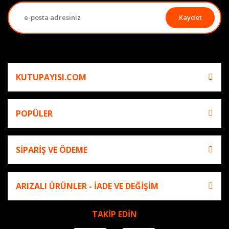
Kaydet
KUTUPAYISI.COM
POPÜLER
SİPARİŞ VE ÖDEME
ARIZALI ÜRÜNLER - İADE VE DEĞİŞİM
TAKİP EDİN