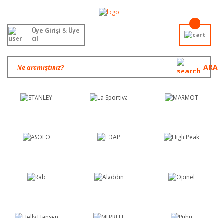
Üye Girişi
&
Üye
Ol
ARA