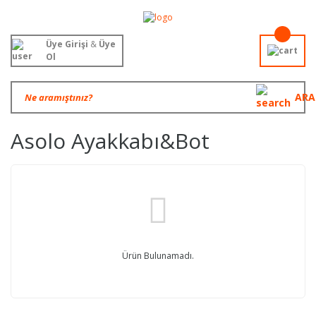
Üye Girişi
&
Üye
Ol
ARA
Asolo Ayakkabı&Bot
Ürün Bulunamadı.