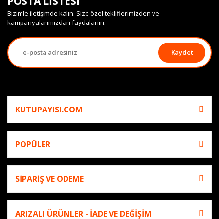
POSTA LİSTESİ
Bizimle iletişimde kalın. Size özel tekliflerimizden ve
kampanyalarımızdan faydalanın.
Kaydet
KUTUPAYISI.COM
POPÜLER
SİPARİŞ VE ÖDEME
ARIZALI ÜRÜNLER - İADE VE DEĞİŞİM