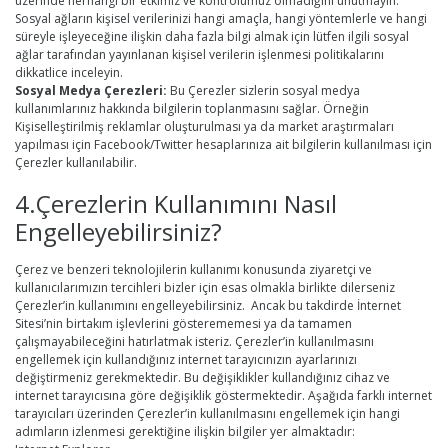
üzerinde herhangi bir etkimiz ve kontrolümüz olmadığını unutmayın.
Sosyal ağların kişisel verilerinizi hangi amaçla, hangi yöntemlerle ve hangi
süreyle işleyeceğine ilişkin daha fazla bilgi almak için lütfen ilgili sosyal
ağlar tarafından yayınlanan kişisel verilerin işlenmesi politikalarını
dikkatlice inceleyin.
Sosyal Medya Çerezleri:
Bu Çerezler sizlerin sosyal medya
kullanımlarınız hakkında bilgilerin toplanmasını sağlar. Örneğin
Kişiselleştirilmiş reklamlar oluşturulması ya da market araştırmaları
yapılması için Facebook/Twitter hesaplarınıza ait bilgilerin kullanılması için
Çerezler kullanılabilir.
4.Çerezlerin Kullanımını Nasıl
Engelleyebilirsiniz?
Çerez ve benzeri teknolojilerin kullanımı konusunda ziyaretçi ve
kullanıcılarımızın tercihleri bizler için esas olmakla birlikte dilerseniz
Çerezler’in kullanımını engelleyebilirsiniz. Ancak bu takdirde İnternet
Sitesi’nin birtakım işlevlerini gösterememesi ya da tamamen
çalışmayabileceğini hatırlatmak isteriz. Çerezler’in kullanılmasını
engellemek için kullandığınız internet tarayıcınızın ayarlarınızı
değiştirmeniz gerekmektedir. Bu değişiklikler kullandığınız cihaz ve
internet tarayıcısına göre değişiklik göstermektedir. Aşağıda farklı internet
tarayıcıları üzerinden Çerezler’in kullanılmasını engellemek için hangi
adımların izlenmesi gerektiğine ilişkin bilgiler yer almaktadır: