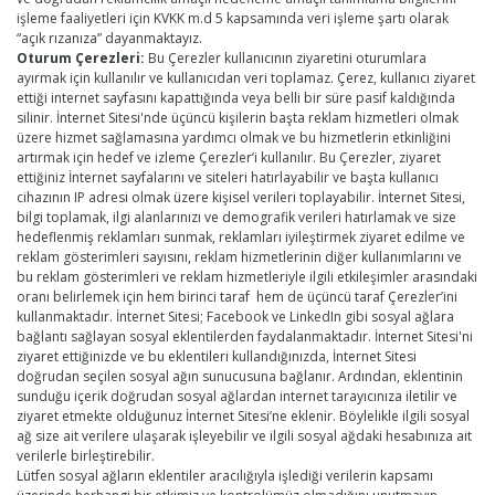
işleme faaliyetleri için KVKK m.d 5 kapsamında veri işleme şartı olarak
“açık rızanıza” dayanmaktayız.
Oturum Çerezleri:
Bu Çerezler kullanıcının ziyaretini oturumlara
ayırmak için kullanılır ve kullanıcıdan veri toplamaz. Çerez, kullanıcı ziyaret
ettiği internet sayfasını kapattığında veya belli bir süre pasif kaldığında
silinir. İnternet Sitesi'nde üçüncü kişilerin başta reklam hizmetleri olmak
üzere hizmet sağlamasına yardımcı olmak ve bu hizmetlerin etkinliğini
artırmak için hedef ve izleme Çerezler’i kullanılır. Bu Çerezler, ziyaret
ettiğiniz İnternet sayfalarını ve siteleri hatırlayabilir ve başta kullanıcı
cihazının IP adresi olmak üzere kişisel verileri toplayabilir. İnternet Sitesi,
bilgi toplamak, ilgi alanlarınızı ve demografik verileri hatırlamak ve size
hedeflenmiş reklamları sunmak, reklamları iyileştirmek ziyaret edilme ve
reklam gösterimleri sayısını, reklam hizmetlerinin diğer kullanımlarını ve
bu reklam gösterimleri ve reklam hizmetleriyle ilgili etkileşimler arasındaki
oranı belirlemek için hem birinci taraf hem de üçüncü taraf Çerezler’ini
kullanmaktadır. İnternet Sitesi; Facebook ve LinkedIn gibi sosyal ağlara
bağlantı sağlayan sosyal eklentilerden faydalanmaktadır. İnternet Sitesi'ni
ziyaret ettiğinizde ve bu eklentileri kullandığınızda, İnternet Sitesi
doğrudan seçilen sosyal ağın sunucusuna bağlanır. Ardından, eklentinin
sunduğu içerik doğrudan sosyal ağlardan internet tarayıcınıza iletilir ve
ziyaret etmekte olduğunuz İnternet Sitesi’ne eklenir. Böylelikle ilgili sosyal
ağ size ait verilere ulaşarak işleyebilir ve ilgili sosyal ağdaki hesabınıza ait
verilerle birleştirebilir.
Lütfen sosyal ağların eklentiler aracılığıyla işlediği verilerin kapsamı