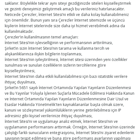
saklanır. Böylelikle tekrar aynı siteyi gezdiğinizde siteleri kişiselleştirmek
ve gezinti deneyimizi geliştirmek amaçlı bu verileriniz hatırlanacaktır.
Neticede Çerezler, İnternet Sitesi’ni etkili ve daha kolay kullanabilmeniz
için önemlidir. Bunun yanı sıra Çerezler İnternet sitemizde ve üçüncü
kişilerin İnternet sitelerinde size daha iyi hizmet verebilmek adına da
kullanılmaktadır.
Çerezler’in kullanılmasının temel amaçları:
İnternet Sitesi’nin işlevselliğinin ve performansının arttırılması,
Şirket’in sizin İnternet Sitesi’nin tarama ve kullanma tercih ve
alışkanlıklarınıza ilişkin bilgilerin toplanması,
İnternet Sitesi’nin iyileştirilmesi, İnternet sitesi üzerinden yeni özellikler
sunulması ve sunulan özelliklerin sizlerin tercihlerine göre
kişiselleştirilmesi,
İnternet Sitesi’nin daha etkili kullanılabilmesi için bazı istatistiki verilere
ihtiyaç duyulması,
Şirket’in 5651 sayılı İnternet Ortamında Yapılan Yayınların Düzenlenmesi
ve Bu Yayınlar Yoluyla İşlenen Suçlarla Mücadele Edilmesi Hakkında Kanun
ve İnternet Ortamında Yapılan Yayınların Düzenlenmesine Dair Usul ve
Esaslar Hakkında Yönetmelik'ten kaynaklananlar başta olmak üzere,
kanuni ve sözleşmesel yükümlülüklerin yerine getirilebilmesi için IP
adresiniz gibi kişisel verilerinize ihtiyaç duyulması,
İnternet Sitesi’ni ve uygulamayı analiz etmek, İnternet Sitesi’nin ve
uygulamanın performansını arttırmak. Örneğin, İnternet Sitesi’nin üzerinde
çalıştığı farklı sunucuların entegrasyonu, İnternet Sitesi’ni ziyaret edenlerin
sayısının tespit edilmesi ve buna göre performans ayarlarının yapılması