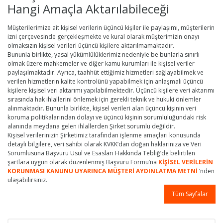
Hangi Amaçla Aktarılabileceği
Müşterilerimize ait kişisel verilerin üçüncü kişiler ile paylaşımı, müşterilerin
izni çerçevesinde gerçekleşmekte ve kural olarak müşterimizin onayı
olmaksızın kişisel verileri üçüncü kişilere aktarılmamaktadır.
Bununla birlikte, yasal yükümlülüklerimiz nedeniyle be bunlarla sınırlı
olmak üzere mahkemeler ve diğer kamu kurumları ile kişisel veriler
paylaşılmaktadır. Ayrıca, taahhüt ettiğimiz hizmetleri sağlayabilmek ve
verilen hizmetlerin kalite kontrolünü yapabilmek için anlaşmalı üçüncü
kişilere kişisel veri aktarımı yapılabilmektedir. Üçüncü kişilere veri aktarımı
sırasında hak ihlallerini önlemek için gerekli teknik ve hukuki önlemler
alınmaktadır. Bununla birlikte, kişisel verileri alan üçüncü kişinin veri
koruma politikalarından dolayı ve üçüncü kişinin sorumluluğundaki risk
alanında meydana gelen ihlallerden Şirket sorumlu değildir.
Kişisel verilerinizin Şirketimiz tarafından işlenme amaçları konusunda
detaylı bilgilere, veri sahibi olarak KVKK’dan doğan haklarınıza ve Veri
Sorumlusuna Başvuru Usul ve Esasları Hakkında Tebliğ’de belirtilen
şartlara uygun olarak düzenlenmiş Başvuru Formu’na
KİŞİSEL VERİLERİN
KORUNMASI KANUNU UYARINCA MÜŞTERİ AYDINLATMA METNİ
’nden
ulaşabilirsiniz.
Tüm Sayfalar