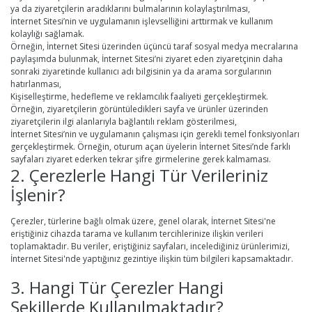
ya da ziyaretçilerin aradıklarını bulmalarının kolaylaştırılması,
İnternet Sitesi’nin ve uygulamanın işlevselliğini arttırmak ve kullanım
kolaylığı sağlamak.
Örneğin, İnternet Sitesi üzerinden üçüncü taraf sosyal medya mecralarına
paylaşımda bulunmak, İnternet Sitesi’ni ziyaret eden ziyaretçinin daha
sonraki ziyaretinde kullanıcı adı bilgisinin ya da arama sorgularının
hatırlanması,
Kişiselleştirme, hedefleme ve reklamcılık faaliyeti gerçekleştirmek.
Örneğin, ziyaretçilerin görüntüledikleri sayfa ve ürünler üzerinden
ziyaretçilerin ilgi alanlarıyla bağlantılı reklam gösterilmesi,
İnternet Sitesi’nin ve uygulamanın çalışması için gerekli temel fonksiyonları
gerçekleştirmek. Örneğin, oturum açan üyelerin İnternet Sitesi’nde farklı
sayfaları ziyaret ederken tekrar şifre girmelerine gerek kalmaması.
2. Çerezlerle Hangi Tür Verileriniz
İşlenir?
Çerezler, türlerine bağlı olmak üzere, genel olarak, İnternet Sitesi'ne
eriştiğiniz cihazda tarama ve kullanım tercihlerinize ilişkin verileri
toplamaktadır. Bu veriler, eriştiğiniz sayfaları, incelediğiniz ürünlerimizi,
İnternet Sitesi'nde yaptığınız gezintiye ilişkin tüm bilgileri kapsamaktadır.
3. Hangi Tür Çerezler Hangi
Şekillerde Kullanılmaktadır?