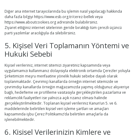
Diğer ana internet tarayıcılarında bu işlemin nasıl yapılacağı hakkında
daha fazla bilgiyi https://www.esb.org.tr/cerez-bellek veya
https://www.aboutcookies.org adresinde bulabilirsiniz.
Ziyaret ettiğiniz internet sitelerinin geride bıraktığı tüm çerezli üçüncü
parti yazılımlar aracılığıyla da silebilirsiniz.
5. Kişisel Veri Toplamanın Yöntemi ve
Hukuki Sebebi
Kişisel verileriniz, internet sitemizi ziyaretiniz kapsamında veya
uygulamamızı kullanmanız dolayısıyla elektronik ortamda Çerezler yoluyla
Şirketimizin meşru menfaatine yönelik hukuki sebebe dayalı olarak
toplanmaktadır. Çevrimiçi kanallarda örneğin internet sitemizde ve
çevrimdışı kanallarda örneğin mağazamızda yapmış olduğunuz alışverişe
bağlı, hedefleme ve profilleme vasıtasıyla gerçekleştirilen pazarlama ve
reklamcılık faaliyetleri ise yalnızca açık rızanız olması halinde
gerçekleştirilmektedir. Toplanan kişisel verileriniz Kanun’un 5. ve 6.
maddelerinde belirtilen kişisel veri işleme şartları ve amaçları
kapsamında işbu Çerez Politikamız’da belirtilen amaçlarla da
işlenebilmektedir.
6. Kişisel Verilerinizin Kimlere ve