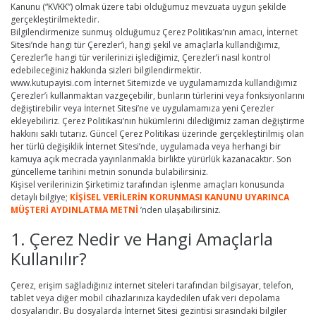
Kanunu (“KVKK”) olmak üzere tabi olduğumuz mevzuata uygun şekilde
gerçekleştirilmektedir.
Bilgilendirmenize sunmuş olduğumuz Çerez Politikası’nın amacı, İnternet
Sitesi’nde hangi tür Çerezler’i, hangi şekil ve amaçlarla kullandığımız,
Çerezler’le hangi tür verilerinizi işlediğimiz, Çerezler’i nasıl kontrol
edebileceğiniz hakkında sizleri bilgilendirmektir.
www.kutupayisi.com İnternet Sitemizde ve uygulamamızda kullandığımız
Çerezler’i kullanmaktan vazgeçebilir, bunların türlerini veya fonksiyonlarını
değiştirebilir veya İnternet Sitesi’ne ve uygulamamıza yeni Çerezler
ekleyebiliriz. Çerez Politikası’nın hükümlerini dilediğimiz zaman değiştirme
hakkını saklı tutarız. Güncel Çerez Politikası üzerinde gerçekleştirilmiş olan
her türlü değişiklik İnternet Sitesi’nde, uygulamada veya herhangi bir
kamuya açık mecrada yayınlanmakla birlikte yürürlük kazanacaktır. Son
güncelleme tarihini metnin sonunda bulabilirsiniz.
Kişisel verilerinizin Şirketimiz tarafından işlenme amaçları konusunda
detaylı bilgiye;
KİŞİSEL VERİLERİN KORUNMASI KANUNU UYARINCA
MÜŞTERİ AYDINLATMA METNİ
’nden ulaşabilirsiniz.
1. Çerez Nedir ve Hangi Amaçlarla
Kullanılır?
Çerez, erişim sağladığınız internet siteleri tarafından bilgisayar, telefon,
tablet veya diğer mobil cihazlarınıza kaydedilen ufak veri depolama
dosyalarıdır. Bu dosyalarda İnternet Sitesi gezintisi sırasındaki bilgiler