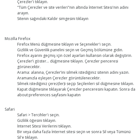
Çerezler'i tıklayın.
"Tüm Çerezler ve site verileri"nin altında İnternet Sitesi'nin adını
arayın.
Sitenin sağındaki Kaldır simgesini tıklayın
Mozilla Firefox
Firefox Menü düğmesine tıklayın ve Seçenekler'i seçin.
Gizlilik ve Güvenlik panelini seçin ve Geçmiş bölümüne gidin.
Firefox ayarını geçmiş için özel ayarları kullansın olarak değiştirin.
Çerezler’i göster... düğmesine tıklayın. Çerezler penceresi
görünecektir.
Arama: alanına, Çerezler’ini silmek istediğiniz sitenin adını yazın.
Aramanızla eşleşen Çerezler görüntülenecektir.
Silmek istediğiniz çerez(ler)i seçip Seçilenleri sil düğmesine tıklayın.
Kapat düğmesine tıklayarak Çerezler penceresini kapatın. Sonra da
about:preferences sayfasını kapatın
Safari
Safari > Tercihler'i seçin.
Gizlilik öğesini tıklayın.
İnternet Sitesi Verilerini tıklayın.
Bir veya daha fazla İnternet sitesi seçin ve sonra Sil veya Tümünü
Sil'e tıklayın.