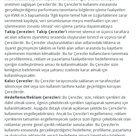
üretimini sağlayan Çerezler’dir. Bu Çerezler’in kullanımı esnasında
gerçekleştirdiğimiz performans tanımlama bilgilerini işleme faaliyetleri
için KVKK m.5 kapsamında “İlgili kişinin temel hak ve özgürlüklerine zarar
vermemek kaydıyla, veri sorumlusunun meşru menfaatleri için veri
işlenmesinin zorunlu olması” veri işleme şartına dayanmaktayız.
Takip Çerezleri: Takip Çerezler’i
internet sitemizi ve üçüncü taraflara
ait alan adlarını ziyaretiniz sırasında oluşturulan birincil ve üçüncü taraf
Çerezlerdir. Bu Çerezler oluşturuldukları alan adlarındaki tıklama ve
ziyaret geçmişinizin takibini ve farklı alan adları arasında bu kayıtların
eşlenmesini mümkün kılmaktadır. Bu tür Çerezler kullanıcıların tanınması
ve profillenmesi, reklam ve pazarlama faaliyetlerinin hedeflenmesi ve
içeriğin özelleştirilmesi amacı ile kullanılmaktadır. Bu Çerezler sizin
kimliğinizi belirlemek veya şahsınız özelinde karar almak için
kullanılmayacaktır.
Kalıcı Çerezler:
Bu Çerezler tarayıcınızda saklanan ve tarafınızdan
silininceye dek veya son kullanım tarihine kadar geçerliliğini koruyan
Çerezlerdir.
Hedefleme/Reklam Çerezleri:
Bu Çerezler, size, reklam içerikleri de
dâhil olmak üzere, ilginizi çekebilecek içerikleri saptayarak sunmanız için
kullanılmaktadır. Aşağıda detaylı olarak açıklanan şekilde bu Çerezler’in
kullanımını engelleyebilirsiniz. Ancak bu Çerezler’i engellemeniz, reklam
içeriklerini tamamen engellemeyecek sadece sizin ilginizi çekebilecek olan
reklamlar yerine genel içerikli reklamlar sunulacaktır. Bu Çerezler’in
kullanımı esnasında gerçekleştirdiğimiz hedefleme, profilleme, pazarlama
ve doğrudan reklamcılık amaçlı hedefleme amaçlı tanımlama bilgilerini