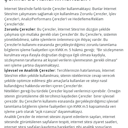
İnternet Sitesi’nde farklı türde Çerezler kullanmaktayız. Bunlar İnternet
Sitesi’nin çalışmasını sağlamak için kullanılması Zorunlu Çerezler, İşlev
Çerezler’i, Analiz/Performans Çerezler’i ve Hedefleme/Reklam
Çerezler’idir.
Zorunlu Çerezler:
Bu Çerezler, İnternet Sitesi'nin düzgün şekilde
çalışması için mutlaka gerekli olan Çerezler’dir. Bu Çerezler’e, sistemin
yönetilebilmesi, sahte işlemlerin önlenmesi için ihtiyaç vardır. Bu
Çerezler’in kullanımı esnasında gerçekleştirdiğimiz zorunlu tanımlama
bilgilerini işleme faaliyetleri için KVKK m. 5 hükmü gereği; “Bir sözleşmenin
kurulması veya ifasıyla doğrudan doğruya ilgili olması kaydıyla,
sözleşmenin taraflarına ait kişisel verilerin işlenmesinin gerekli olması”
veri işleme şartına dayanmaktayız.
İşlevsel ve Analitik Çerezler:
Tercihlerinizin hatırlanması, İnternet
Sitesi’nin etkin şekilde kullanılması, sitenin isteklerinize cevap verecek
şekilde optimize edilmesi gibi amaçlarla kullanılan ve siteyi nasıl
kullandığınız hakkında verileri içeren Çerezler’dir.
Nitelikleri gereği bu türdeki Çerezler kişisel verilerinizi içerebilir. Örneğin
sitenin görüntülenme dili tercihinizi kaydeden Çerezler birer işlevsel
çerezdir. Bu Çerezler’in kullanımı esnasında gerçekleştirdiğimiz işlevsel
tanımlama bilgilerini işleme faaliyetleri için KVKK m.5 kapsamında veri
işleme şartı olarak “açık rızanıza” dayanmaktayız.
Analitik Çerezler ile internet sitesini ziyaret edenlerin sayıları, internet
sitesinde görüntülenen sayfaların tespiti, internet sitesi ziyaret saatleri,
internet sitesi sayfaları kaydırma hareketleri gibi analitik sonuçların