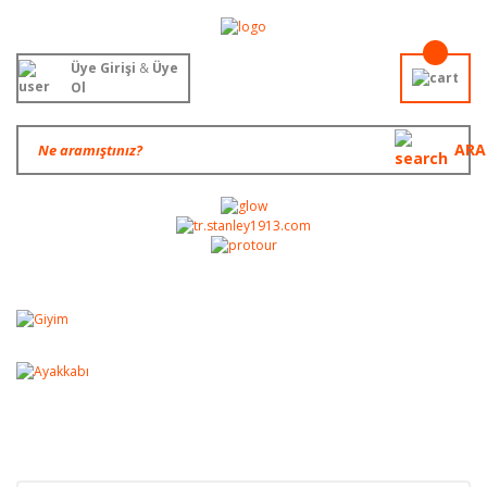
Üye Girişi
&
Üye
Ol
ARA