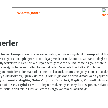
erler
rleri
ne,
kamp
ortamında, ev ortamında çok ihtiyaç duyulabilir.
Kamp
etkinliği
mba
gereklidir.
Işık
, geceleri oldukça gerekli bir malzemedir. Ormanlık, dağlık 
duyacaksınızdır. Geceleri oldukça önem gerektiren bu malzeme birçok çeşitte bu
bileceğiniz fener modelleri bulunmaktadır. Dayanıklılık ve kalite, tüm fener mode
lışan modeller bulunmaktadır. Fenerler, karanlık ortam size çok yardımcı olacak 
ya küçük olması, ışığın
volt
uyla ilgilidir. Işığın daha çok yayılması ya da yayılmam
yisi.com
’da;
Maglite, Nebo, Olight el fenerleri, Maglite, Outwell
gibi mar
ktadır.
Kutupayisi.com
’da, dileğiniz malzemeyi inceleyebilir, sepetinize alabil
ü satın alabilirsiniz. Hızlı ve ücretsiz kargo yöntemini kaçırmayın!