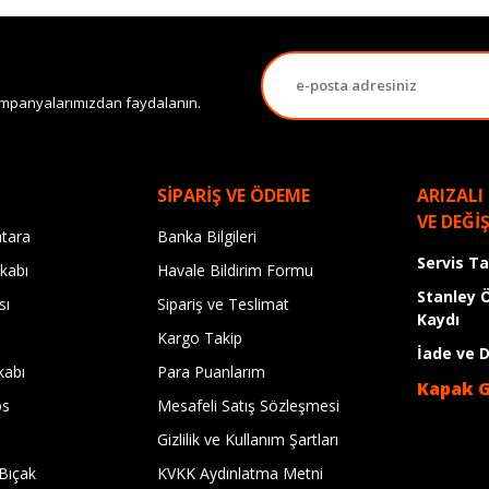
 kampanyalarımızdan faydalanın.
SİPARİŞ VE ÖDEME
ARIZALI
VE DEĞİ
tara
Banka Bilgileri
Servis T
kabı
Havale Bildirim Formu
Stanley 
sı
Sipariş ve Teslimat
Kaydı
Kargo Takip
İade ve 
kabı
Para Puanlarım
Kapak 
os
Mesafeli Satış Sözleşmesi
Gizlilik ve Kullanım Şartları
Bıçak
KVKK Aydınlatma Metni