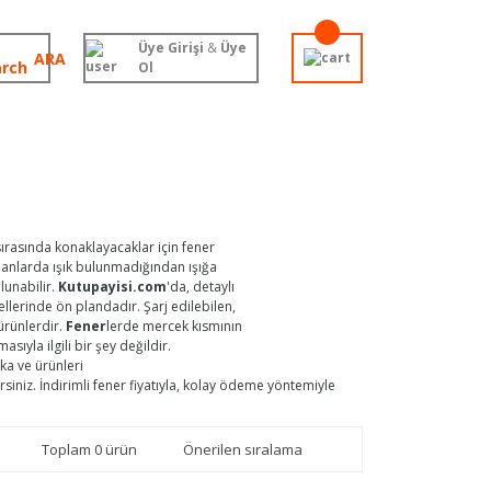
Üye Girişi
&
Üye
ARA
Ol
 sırasında konaklayacaklar için fener
alanlarda ışık bulunmadığından ışığa
lunabilir.
Kutupayisi.com
'da, detaylı
llerinde ön plandadır. Şarj edilebilen,
ürünlerdir.
Fener
lerde mercek kısmının
asıyla ilgili bir şey değildir.
ka ve ürünleri
irsiniz. İndirimli fener fiyatıyla, kolay ödeme yöntemiyle
Toplam 0 ürün