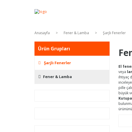
Anasayfa
Fener & Lamba
Şarjlı Fenerler
Ürün Grupları
Fen
Şarjlı Fenerler
El fene
veya
la
Fener & Lamba
ihtiyaç 
inceleye
pille ça
büyük ve
Kutupa
bulunma
ürününüz