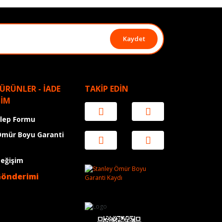
Kaydet
 ÜRÜNLER - İADE
TAKİP EDİN
ŞİM
alep Formu
Ömür Boyu Garanti
Değişim
Gönderimi