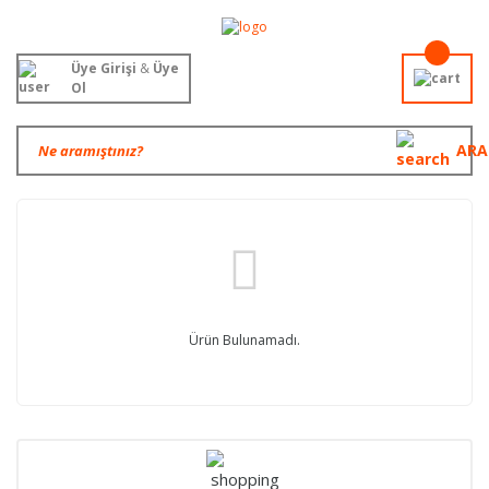
Üye Girişi
&
Üye
Ol
ARA
Ürün Bulunamadı.