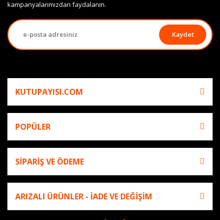
kampanyalarımızdan faydalanın.
Kaydet
KUTUPAYISI.COM
POPÜLER
SİPARİŞ VE ÖDEME
ARIZALI ÜRÜNLER - İADE VE DEĞİŞİM