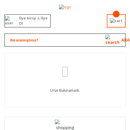
Üye Girişi
&
Üye
Ol
ARA
Ürün Bulunamadı.