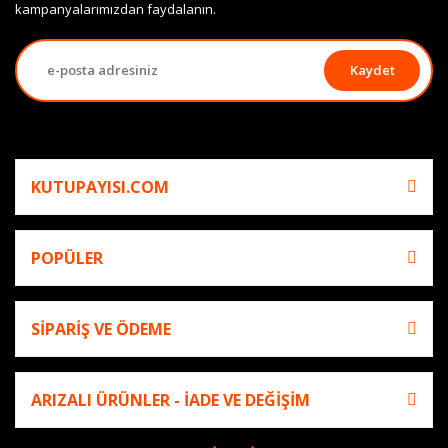
kampanyalarımızdan faydalanın.
Kaydet
KUTUPAYISI.COM
POPÜLER
SİPARİŞ VE ÖDEME
ARIZALI ÜRÜNLER - İADE VE DEĞİŞİM