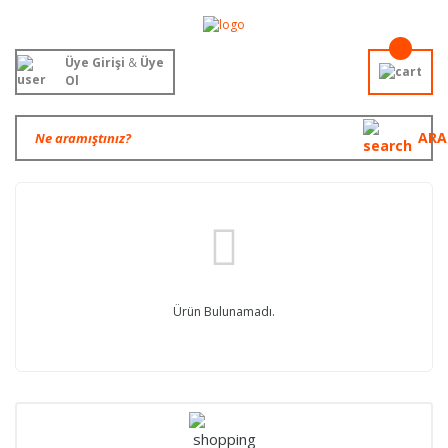
Üye Girişi
&
Üye
Ol
ARA
Ürün Bulunamadı.