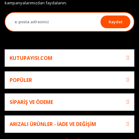
kampanyalarımızdan faydalanın.
Kaydet
KUTUPAYISI.COM
POPÜLER
SİPARİŞ VE ÖDEME
ARIZALI ÜRÜNLER - İADE VE DEĞİŞİM