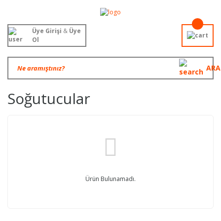
Üye Girişi
&
Üye
Ol
ARA
Soğutucular
Ürün Bulunamadı.