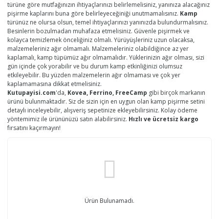
türüne göre mutfağınızın ihtiyaçlarınızı belirlemelisiniz, yanınıza alacağınız
pişirme kaplarını buna göre belirleyeceğiniği unutmamalısınız.
Kamp
türünüz ne olursa olsun, temel ihtiyaçlarınızı yanınızda bulundurmalısınız.
Besinlerin bozulmadan muhafaza etmelisiniz. Güvenle pişirmek ve
kolayca temizlemek önceliğiniz olmalı. Yürüyüşleriniz uzun olacaksa,
malzemeleriniz ağır olmamalı. Malzemeleriniz olabildiğince az yer
kaplamalı, kamp tüpümüz ağır olmamalıdır. Yüklerinizin ağır olması, sizi
gün içinde çok yorabilir ve bu durum kamp etkinliğinizi olumsuz
etkileyebilir. Bu yüzden malzemelerin ağır olmaması ve çok yer
kaplamamasına dikkat etmelisiniz.
Kutupayisi.com
'da,
Kovea, Ferrino, FreeCamp
gibi birçok markanın
ürünü bulunmaktadır. Siz de sizin için en uygun olan kamp pişirme setini
detaylı inceleyebilir, alışveriş sepetinize ekleyebilirsiniz. Kolay ödeme
yöntemimiz ile ürününüzü satın alabilirsiniz.
Hızlı ve ücretsiz kargo
fırsatını kaçırmayın!
Ürün Bulunamadı.