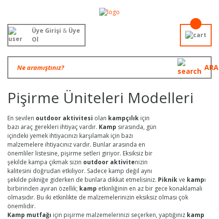
Üye Girişi
&
Üye
Ol
ARA
Pişirme Üniteleri Modelleri
En sevilen
outdoor aktivitesi
olan
kampçılık
için
bazı araç gerekleri ihtiyaç vardır.
Kamp
sırasında, gün
içindeki yemek ihtiyacınızı karşılamak için bazı
malzemelere ihtiyacınız vardır. Bunlar arasında en
önemliler listesine, pişirme setleri giriyor. Eksiksiz bir
şekilde kampa çıkmak sizin
outdoor aktivite
nizin
kalitesini doğrudan etkiliyor. Sadece kamp değil aynı
şekilde pikniğe giderken de bunlara dikkat etmelisiniz.
Piknik
ve
kamp
ı
birbirinden ayıran özellik;
kamp
etkinliğinin en az bir gece konaklamalı
olmasıdır. Bu iki etkinlikte de malzemelerinizin eksiksiz olması çok
önemlidir.
Kamp mutfağı
için pişirme malzemelerinizi seçerken, yaptığınız
kamp