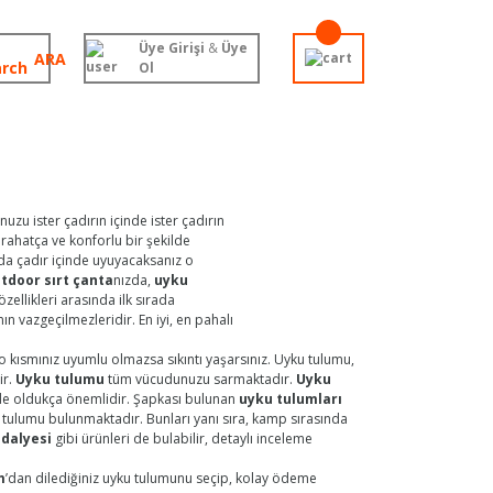
Üye Girişi
&
Üye
ARA
Ol
nuzu ister çadırın içinde ister çadırın
 rahatça ve konforlu bir şekilde
vada çadır içinde uyuyacaksanız o
tdoor sırt çanta
nızda,
uyku
özellikleri arasında ilk sırada
n vazgeçilmezleridir. En iyi, en pahalı
 kısmınız uyumlu olmazsa sıkıntı yaşarsınız. Uyku tulumu,
ir.
Uyku tulumu
tüm vücudunuzu sarmaktadır.
Uyku
de oldukça önemlidir. Şapkası bulunan
uyku tulumları
ku tulumu bulunmaktadır. Bunları yanı sıra, kamp sırasında
ndalyesi
gibi ürünleri de bulabilir, detaylı inceleme
m
’dan dilediğiniz uyku tulumunu seçip, kolay ödeme