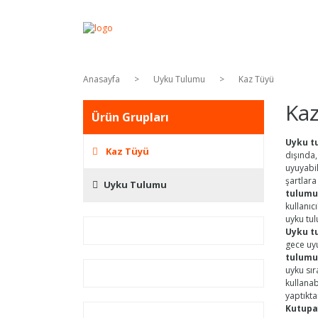
Anasayfa
Uyku Tulumu
Kaz Tüyü
Ka
Ürün Grupları
Uyku t
Kaz Tüyü
dışında,
uyuyabil
şartlar
Uyku Tulumu
tulumu
kullanıc
uyku tul
Uyku t
gece uyu
tulumu
uyku sı
kullana
yaptıkta
Kutupa