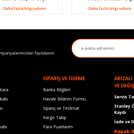
Daha fazla bilgi edinin
Daha fazla bilgi edinin
 kampanyalarımızdan faydalanın.
SİPARİŞ VE ÖDEME
ARIZALI
VE DEĞİ
tara
Banka Bilgileri
Servis T
kabı
Havale Bildirim Formu
Stanley 
sı
Sipariş ve Teslimat
Kaydı
Kargo Takip
İade ve 
kabı
Para Puanlarım
Kapak 