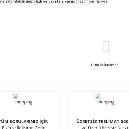
le satın alabilirsiniz.
Hızlı ve ücretsiz kargo
fırsatını kaçırmayın!
Ürün Bulunamadı.
TÜM SORULARINIZ İÇİN
ÜCRETSİZ TESLİMAT 500
Bizimle İletişime Geçin
ve Üzeri Ücretsiz Karg