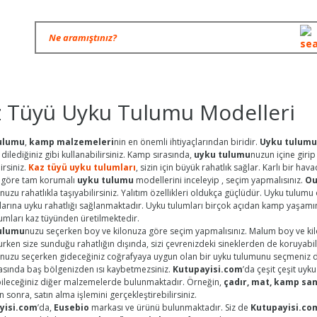
z Tüyü Uyku Tulumu Modelleri
ulumu
,
kamp malzemeleri
nin en önemli ihtiyaçlarından biridir.
Uyku tulumu
 dilediğiniz gibi kullanabilirsiniz. Kamp sırasında,
uyku tulumu
nuzun içine girip
irsiniz.
Kaz tüyü uyku tulumları
, sizin için büyük rahatlık sağlar. Karlı bir ha
a göre tam korumalı
uyku tulumu
modellerini inceleyip , seçim yapmalısınız.
Ou
nuzu rahatlıkla taşıyabilirsiniz. Yalıtım özellikleri oldukça güçlüdür. Uyku tulumu 
ılarına uyku rahatlığı sağlanmaktadır. Uyku tulumları birçok açıdan kamp yaşamını
umları kaz tüyünden üretilmektedir.
ulumu
nuzu seçerken boy ve kilonuza göre seçim yapmalısınız. Malum boy ve kilo
rken size sunduğu rahatlığın dışında, sizi çevrenizdeki sineklerden de koruyabil
nuzu seçerken gideceğiniz coğrafyaya uygun olan bir uyku tulumunu seçmeniz 
rasında baş bölgenizden ısı kaybetmezsiniz.
Kutupayisi.com
’da çeşit çeşit uy
bileceğiniz diğer malzemelerde bulunmaktadır. Örneğin,
çadır, mat, kamp sa
n sonra, satın alma işlemini gerçekleştirebilirsiniz.
yisi.com
’da,
Eusebio
markası ve ürünü bulunmaktadır. Siz de
Kutupayisi.co