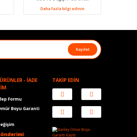
Daha fazla bilgi edinin
Kaydet
 ÜRÜNLER - İADE
TAKİP EDİN
ŞİM
alep Formu
Ömür Boyu Garanti
Değişim
Gönderimi