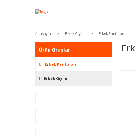
Anasayfa
Erkek Giyim
Erkek Pantolon
Erk
Ürün Grupları
Erkek Pantolon
Erkek Giyim