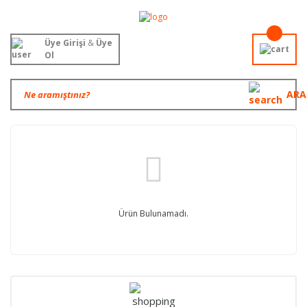
Üye Girişi
&
Üye
Ol
ARA
Ürün Bulunamadı.