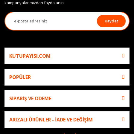
kampanyalarımızdan faydalanın.
Kaydet
KUTUPAYISI.COM
POPÜLER
SİPARİŞ VE ÖDEME
ARIZALI ÜRÜNLER - İADE VE DEĞİŞİM