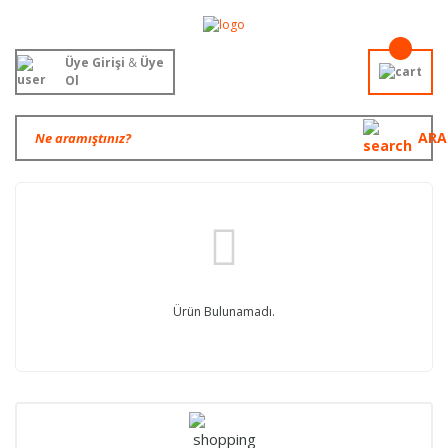
Üye Girişi
&
Üye
Ol
ARA
Ürün Bulunamadı.