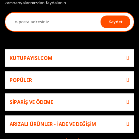
kampanyalarımızdan faydalanın.
Kaydet
KUTUPAYISI.COM
POPÜLER
SİPARİŞ VE ÖDEME
ARIZALI ÜRÜNLER - İADE VE DEĞİŞİM