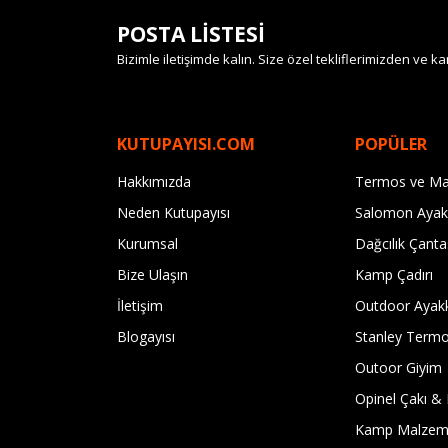
POSTA LİSTESİ
Bizimle iletişimde kalın. Size özel tekliflerimizden ve
KUTUPAYISI.COM
POPÜLER
Hakkımızda
Termos ve Ma
Neden Kutupayısı
Salomon Ayak
Kurumsal
Dağcılık Çanta
Bize Ulaşın
Kamp Çadırı
İletişim
Outdoor Ayak
Blogayısı
Stanley Term
Outoor Giyim
Opinel Çakı & 
Kamp Malzeme