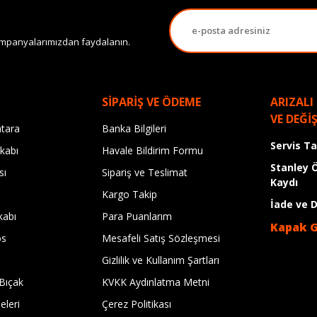
 kampanyalarımızdan faydalanın.
SİPARİŞ VE ÖDEME
ARIZALI
VE DEĞİ
tara
Banka Bilgileri
Servis T
kabı
Havale Bildirim Formu
Stanley 
sı
Sipariş ve Teslimat
Kaydı
Kargo Takip
İade ve 
kabı
Para Puanlarım
Kapak 
os
Mesafeli Satış Sözleşmesi
Gizlilik ve Kullanım Şartları
Bıçak
KVKK Aydınlatma Metni
leri
Çerez Politikası