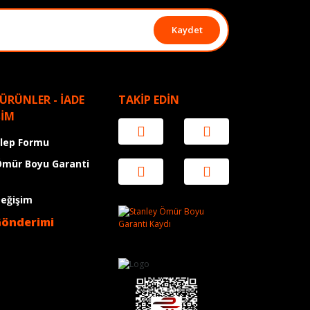
Kaydet
 ÜRÜNLER - İADE
TAKİP EDİN
ŞİM
alep Formu
Ömür Boyu Garanti
Değişim
Gönderimi