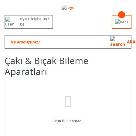
Üye Girişi
&
Üye
Ol
ARA
Çakı & Bıçak Bileme
Aparatları
Ürün Bulunamadı.