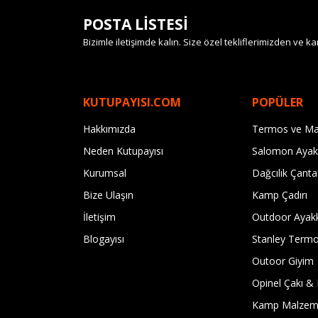
POSTA LİSTESİ
Bizimle iletişimde kalın. Size özel tekliflerimizden ve
KUTUPAYISI.COM
POPÜLER
Hakkımızda
Termos ve Ma
Neden Kutupayısı
Salomon Ayak
Kurumsal
Dağcılık Çanta
Bize Ulaşın
Kamp Çadırı
İletişim
Outdoor Ayak
Blogayısı
Stanley Term
Outoor Giyim
Opinel Çakı & 
Kamp Malzeme