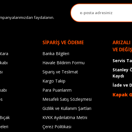
 kampanyalarımızdan faydalanın.
SİPARİŞ VE ÖDEME
ARIZALI
VE DEĞİ
tara
Banka Bilgileri
Servis T
kabı
Havale Bildirim Formu
Stanley 
sı
Sipariş ve Teslimat
Kaydı
Kargo Takip
İade ve 
kabı
Para Puanlarım
Kapak 
os
Mesafeli Satış Sözleşmesi
Gizlilik ve Kullanım Şartları
Bıçak
KVKK Aydınlatma Metni
leri
Çerez Politikası