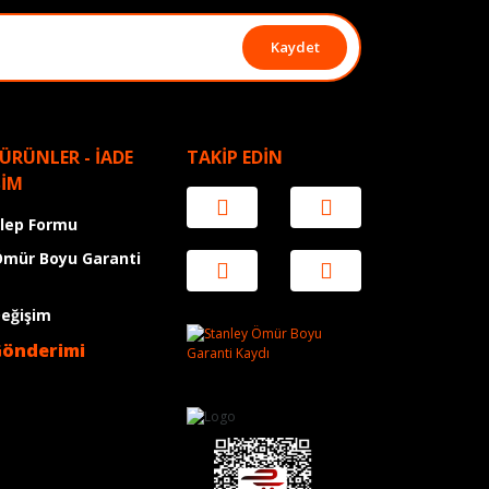
Kaydet
 ÜRÜNLER - İADE
TAKİP EDİN
ŞİM
alep Formu
Ömür Boyu Garanti
Değişim
Gönderimi