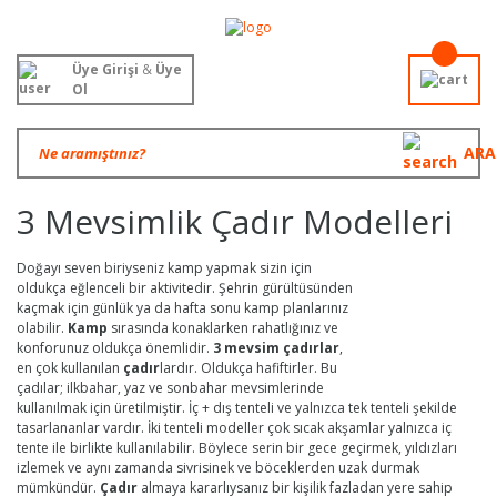
Üye Girişi
&
Üye
Ol
ARA
3 Mevsimlik Çadır Modelleri
Doğayı seven biriyseniz kamp yapmak sizin için
oldukça eğlenceli bir aktivitedir. Şehrin gürültüsünden
kaçmak için günlük ya da hafta sonu kamp planlarınız
olabilir.
Kamp
sırasında konaklarken rahatlığınız ve
konforunuz oldukça önemlidir.
3 mevsim çadırlar
,
en çok kullanılan
çadır
lardır. Oldukça hafiftirler. Bu
çadılar; ilkbahar, yaz ve sonbahar mevsimlerinde
kullanılmak için üretilmiştir. İç + dış tenteli ve yalnızca tek tenteli şekilde
tasarlananlar vardır. İki tenteli modeller çok sıcak akşamlar yalnızca iç
tente ile birlikte kullanılabilir. Böylece serin bir gece geçirmek, yıldızları
izlemek ve aynı zamanda sivrisinek ve böceklerden uzak durmak
mümkündür.
Çadır
almaya kararlıysanız bir kişilik fazladan yere sahip