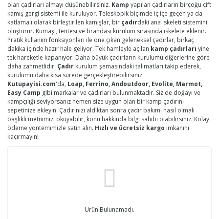
olan çadırları almayı düşünebilirsiniz.
Kamp
yapılan çadırların birçoğu çift
kamış gergi sistemi ile kuruluyor. Teleskopik biçimde iç içe geçen ya da
katlamalı olarak birleştirilen kamışlar, bir
çadır
daki ana iskeleti sistemini
oluşturur. Kumaşı, tentesi ve brandası kurulum sırasında iskelete eklenir.
Pratik kullanım fonksiyonları ile öne çıkan geleneksel çadırlar, birkaç
dakika içinde hazır hale geliyor. Tek hamleyle açılan
kamp çadırları
yine
tek hareketle kapanıyor. Daha büyük çadırların kurulumu diğerlerine göre
daha zahmetlidir.
Çadır
kurulum şemasındaki talimatları takip ederek,
kurulumu daha kısa sürede gerçekleştirebilirsiniz.
Kutupayisi.com
'da,
Loap, Ferrino, Andoutdoor, Evolite, Marmot,
Easy Camp
gibi markalar ve çadırları bulunmaktadır. Siz de doğayı ve
kampçılığı seviyorsanız hemen size uygun olan bir kamp çadırını
sepetinize ekleyin. Çadırınızı aldıktan sonra çadır bakımı nasıl olmalı
başlıklı metnimizi okuyabilir, konu hakkında bilgi sahibi olabilirsiniz. Kolay
ödeme yöntemimizle satın alın.
Hızlı ve ücretsiz kargo
imkanını
kaçırmayın!
Ürün Bulunamadı.