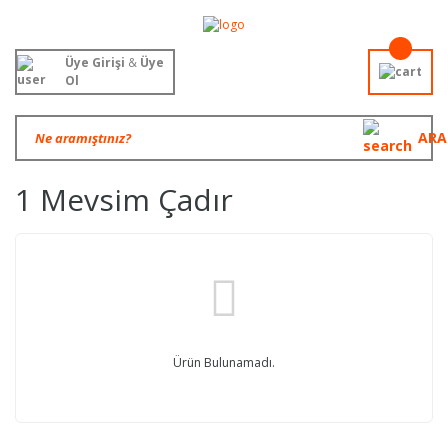
Üye Girişi
&
Üye
Ol
ARA
1 Mevsim Çadır
Ürün Bulunamadı.