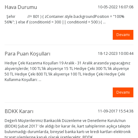
Hava Durumu
10-05-2022 16:07:08
Şehir //= 801 ) { zContainer.style.backgroundPosition = "100%
56%"; } else if (conditionId = 300 || conditionId = 500 ) { ...
Devamı
Para Puan Koşulları
18-12-2023 10:00:44
Hediye Çeki Kazanma Koşulları 19 Aralık - 31 Aralık arasında yapacağınız
alışverişlerde; 100 TL'lik alışverişe 15 TL Hediye Çeki 300 TL'lik alışverişe
50 TL Hediye Çeki 800 TL'lik alışverişe 100 TL Hediye Çeki Hediye Çeki
Kullanma Koşulları: ...
Devamı
BDKK Kararı
11-09-2017 15:54:38
Değerli Müşterilerimiz Bankacılık Düzenleme ve Denetleme Kurulu’nun
(BDDK) Şubat 2017 'de aldığı bir karar ile, kart sahiplerinin açıkça talepte
bulunmadığı durumlarda, bireysel banka kartı ve kredi kartları elektronik
ticaret işlemlerine kapalı olarak üretilecektir. BDDK ...