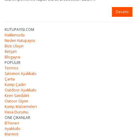
Devamı
KUTUPAYISI.COM
Hakkımızda
Neden Kutupayısı
Bize Ulaşın
İletişim
Blogayısı
POPÜLER
Termos
Salomon Ayakkabı
Çanta
Kamp Çadırı
Outdoor Ayakkabı
Keen Sandalet
Outoor
Giyim
Kamp Malzemeleri
Hava Durumu
ÖNE ÇIKANLAR
El Feneri
Ayakkabı
Marmot