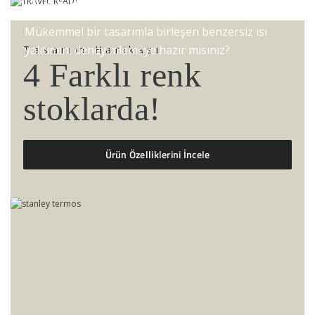
Tasarım
Mükemmel bir tasarımla birleşen benzersiz ısı
yalıtımını deneyimlemeye hazır mısınız?
Tasarım Harikası
4 Farklı renk
stoklarda!
Ürün Özelliklerini İncele