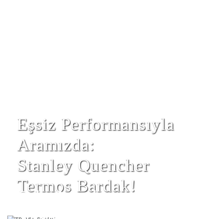
Eşsiz Performansıyla
Aramızda:
Stanley Quencher
Termos Bardak!
Şık, Modern ve Pratik