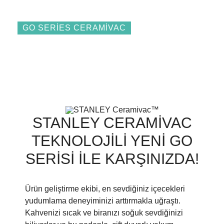
GO SERIES CERAMIVAC
GIRIŞ
YENI ÇELIK YÜZ
STANLEY CERAMIVAC
TEKNOLOJILI YENI GO
SERISI ILE KARŞINIZDA!
Ürün geliştirme ekibi, en sevdiğiniz içecekleri
yudumlama deneyiminizi arttırmakla uğraştı.
Kahvenizi sıcak ve biranızı soğuk sevdiğinizi