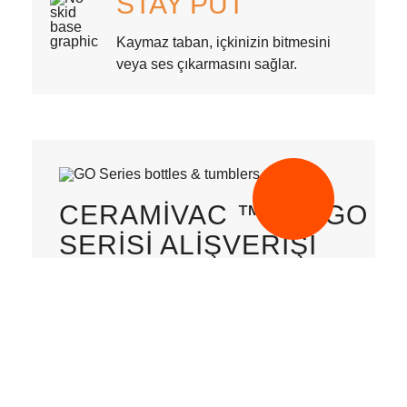
STAY PUT
Kaymaz taban, içkinizin bitmesini
veya ses çıkarmasını sağlar.
CERAMIVAC ™ ILE GO
SERISI ALIŞVERIŞI
WITH CERAMIVAC™
STANLEY'ın dayanıklı, pürüzsüz seramik
kaplamasıyla birleşen efsanevi paslanmaz çelik
vakum yalıtımı, dayanıklılık, temizlenebilirlik ve
metalik tadın ya da kokunun hiçbiri için ideal bir