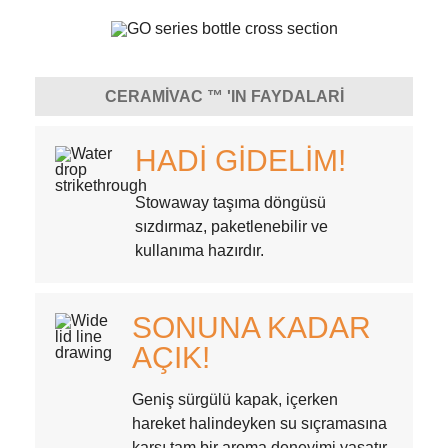
CERAMIVAC ™ 'IN FAYDALARI
HADI GIDELIM!
Stowaway taşıma döngüsü
sızdırmaz, paketlenebilir ve
kullanıma hazırdır.
SONUNA KADAR
AÇIK!
Geniş sürgülü kapak, içerken
hareket halindeyken su sıçramasına
karşı tam bir aroma deneyimi yaşatır