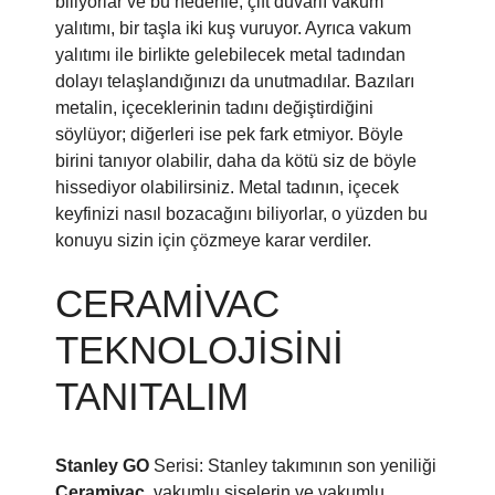
biliyorlar ve bu nedenle, çift duvarlı vakum
yalıtımı, bir taşla iki kuş vuruyor. Ayrıca vakum
yalıtımı ile birlikte gelebilecek metal tadından
dolayı telaşlandığınızı da unutmadılar. Bazıları
metalin, içeceklerinin tadını değiştirdiğini
söylüyor; diğerleri ise pek fark etmiyor. Böyle
birini tanıyor olabilir, daha da kötü siz de böyle
hissediyor olabilirsiniz. Metal tadının, içecek
keyfinizi nasıl bozacağını biliyorlar, o yüzden bu
konuyu sizin için çözmeye karar verdiler.
CERAMIVAC
TEKNOLOJISINI
TANITALIM
Stanley GO
Serisi: Stanley takımının son yeniliği
Ceramivac
, vakumlu şişelerin ve vakumlu