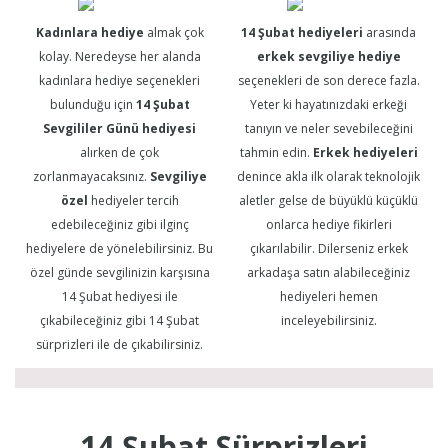
Kadınlara hediye
almak çok
14 Şubat hediyeleri
arasında
kolay. Neredeyse her alanda
erkek sevgiliye hediye
kadınlara hediye seçenekleri
seçenekleri de son derece fazla.
bulunduğu için
14 Şubat
Yeter ki hayatınızdaki erkeği
Sevgililer Günü hediyesi
tanıyın ve neler sevebileceğini
alırken de çok
tahmin edin.
Erkek hediyeleri
zorlanmayacaksınız.
Sevgiliye
denince akla ilk olarak teknolojik
özel
hediyeler tercih
aletler gelse de büyüklü küçüklü
edebileceğiniz gibi ilginç
onlarca hediye fikirleri
hediyelere de yönelebilirsiniz. Bu
çıkarılabilir. Dilerseniz erkek
özel günde sevgilinizin karşısına
arkadaşa satın alabileceğiniz
14 Şubat hediyesi ile
hediyeleri hemen
çıkabileceğiniz gibi 14 Şubat
inceleyebilirsiniz.
sürprizleri ile de çıkabilirsiniz.
14 Şubat Sürprizleri