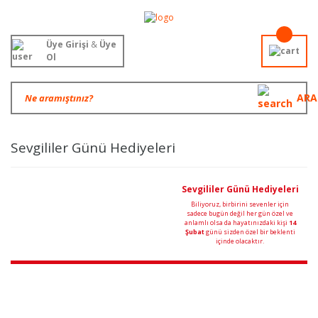
Üye Girişi
&
Üye
Ol
ARA
Sevgililer Günü Hediyeleri
Sevgililer Günü Hediyeleri
Biliyoruz, birbirini sevenler için
sadece bugün değil her gün özel ve
anlamlı olsa da hayatınızdaki kişi
14
Şubat
günü sizden özel bir beklenti
içinde olacaktır.