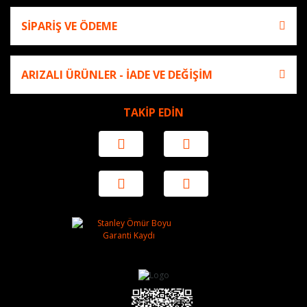
SİPARİŞ VE ÖDEME
ARIZALI ÜRÜNLER - İADE VE DEĞİŞİM
TAKİP EDİN