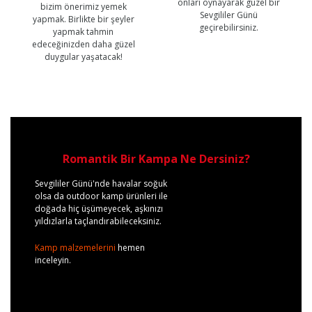
onları oynayarak güzel bir
bizim önerimiz yemek
Sevgililer Günü
yapmak. Birlikte bir şeyler
geçirebilirsiniz.
yapmak tahmin
edeceğinizden daha güzel
duygular yaşatacak!
Romantik Bir Kampa Ne Dersiniz?
Sevgililer Günü'nde havalar soğuk
olsa da outdoor kamp ürünleri ile
doğada hiç üşümeyecek, aşkınızı
yıldızlarla taçlandırabileceksiniz.
Kamp malzemelerini
hemen
inceleyin.