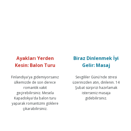
Ayakları Yerden
Biraz Dinlenmek İyi
Kesin: Balon Turu
Gelir: Masaj
Finlandiya'ya gidemiyorsanız
Sevgililer Günü'nde stresi
ülkemizde de son derece
üzerinizden atın, dinlenin. 14
romantik vakit
Şubat sürprizi hazırlamak
geçirebilirsiniz. Mesela
isterseniz masaja
Kapadokya'da balon turu
gidebilirsiniz.
yaparak romantizmi göklere
çıkarabilirsiniz.