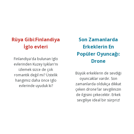
Rüya Gibi:Finlandiya
Son Zamanlarda
İglo evleri
Erkeklerin En
Popüler Oyuncağı:
Finlandiya'da bulunan Iglo
Drone
evlerinden Kuzey Işıkları'nı
izlemek sizce de çok
Büyük erkeklerin de sevdiği
romantik değil mi? Üstelik
oyuncaklar vardır. Son
hangimiz daha önce Iglo
zamanlarda oldukça dikkat
evlerinde uyuduk ki?
çeken drone'lar sevgilinizin
de ilgisini çekecektir. Erkek
sevgiliye ideal bir sürpriz!