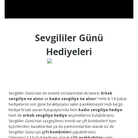
Sevgililer Günü
Hediyeleri
Sevgililer Günü'nün en önemli sorularından iki tanesi:
Erkek
sevgiliye ne alınır
ve
kadın sevgiliye ne alınır
? Hele ki 14 Şubat
hediyelerini son güne bıraktıysanız sakın paniklemeyin! Hızlı kargo
hediye fırsatı sunan Kutupayısı'nda hem
kadın sevgiliye hediye
hem de
erkek sevgiliye hediye
seçeneklerini bulabilirsiniz.
Sevgililer Günü'nün vazgeçilmez trendi ise çift kombinleri! Aynı
tişörtlerden, kazaklardan ya da pantolonlardan alarak siz de
Sevgililer Günü için
çift kombinleri
yapabilirsiniz.
Dilerseniz 14 Şubat hediyesi olarak
çift ayakkabıları
satın