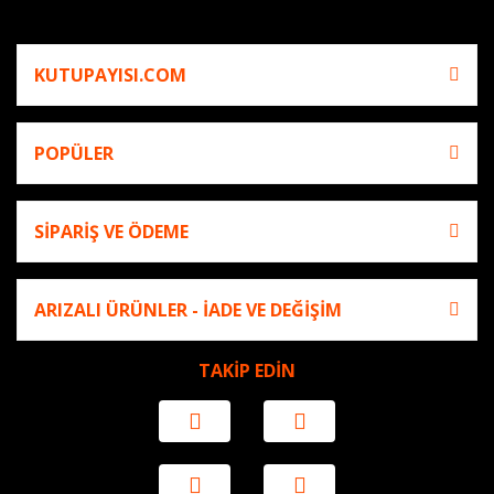
KUTUPAYISI.COM
POPÜLER
SİPARİŞ VE ÖDEME
ARIZALI ÜRÜNLER - İADE VE DEĞİŞİM
TAKİP EDİN