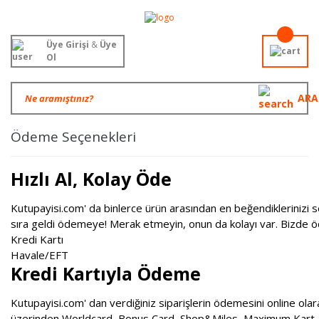
Üye Girişi
&
Üye
Ol
ARA
Ödeme Seçenekleri
Hızlı Al, Kolay Öde
Kutupayisi.com' da binlerce ürün arasından en beğendiklerinizi seçip
sıra geldi ödemeye! Merak etmeyin, onun da kolayı var. Bizde 
Kredi Kartı
Havale/EFT
Kredi Kartıyla Ödeme
Kutupayisi.com' dan verdiğiniz siparişlerin ödemesini online olarak
üzerinden Worldcard, Bonus Card, Shop&Miles, Maximum Kart, Par