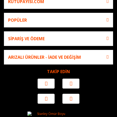
KUTUPAYISI.COM
POPÜLER
SİPARİŞ VE ÖDEME
ARIZALI ÜRÜNLER - İADE VE DEĞİŞİM
TAKİP EDİN