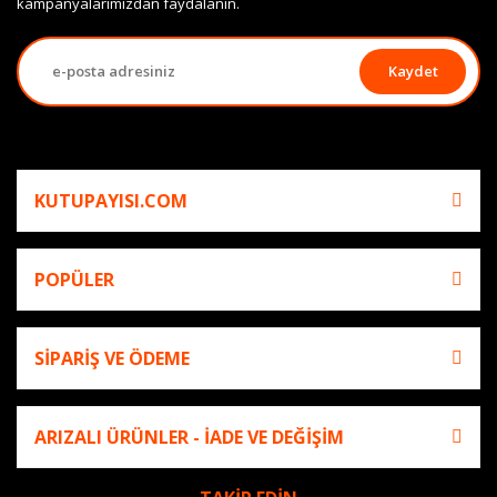
kampanyalarımızdan faydalanın.
Kaydet
KUTUPAYISI.COM
POPÜLER
SİPARİŞ VE ÖDEME
ARIZALI ÜRÜNLER - İADE VE DEĞİŞİM